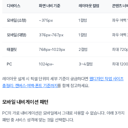
디바이스
화면 너비 기준
레이아웃 컬럼
콘텐츠 너
모바일 (소형)
~375px
1컬럼
좌우 여백 
모바일 (대형)
376px~767px
1컬럼
좌우 여백 
태블릿
768px~1023px
2컬럼
최대 720
PC
1024px~
3~4컬럼
최대 120
레이아웃 설계 시 픽셀 단위의 세부 기준이 궁금하다면
웹디자인 작업 사이즈
총정리: 캔버스·여백·폰트 기준까지
를 함께 참고하세요.
모바일 내비게이션 패턴
PC의 가로 내비게이션은 모바일에서 그대로 사용할 수 없습니다. 아래 3가지
패턴 중 서비스 성격에 맞는 것을 선택합니다.