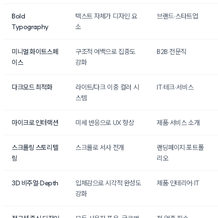
Bold
텍스트 자체가 디자인 요
브랜드·스타트업
Typography
소
미니멀 화이트스페
구조적 여백으로 집중도
B2B·전문직
이스
강화
다크모드 최적화
라이트/다크 이중 컬러 시
IT·테크·서비스
스템
마이크로 인터랙션
미세 반응으로 UX 향상
제품·서비스 소개
스크롤링 스토리텔
스크롤로 서사 전개
랜딩페이지·포트폴
링
리오
3D 비주얼·Depth
입체감으로 시각적 완성도
제품·인테리어·IT
강화